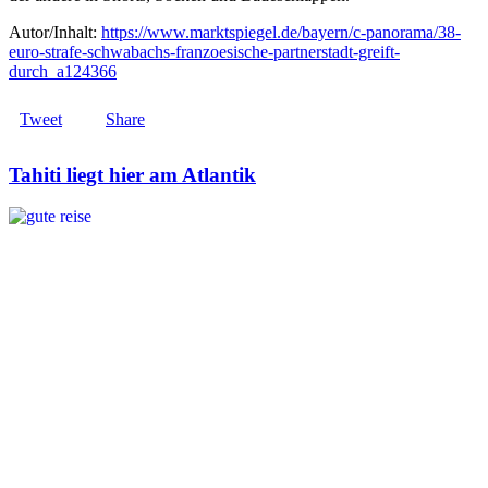
Autor/Inhalt:
https://www.marktspiegel.de/bayern/c-panorama/38-
euro-strafe-schwabachs-franzoesische-partnerstadt-greift-
durch_a124366
Tweet
Share
Tahiti liegt hier am Atlantik