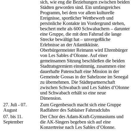
sich, wie eng die Beziehungen zwischen beiden
Städten geworden sind. Ein umfangreiches
Programm, bei dem vor allem kulturelle
Ereignisse, sportlicher Wettbewerb und
persönliche Kontakte im Vordergrund stehen,
beschert mehr als 600 Schwabachern – darunter
eine Gruppe, die mit dem Fahrrad die lange
Strecke bewältigt hat – unvergeßliche
Erlebnisse an der Atlantikküste.
Oberbürgermeister Reimann wird Ehrenbürger
von Les Sables d‘Olonne. Auf einer
gemeinsamen Sitzung beschließen die beiden
Stadtratsgremiem einstimmig, zusammen eine
dauerhafte Patenschaft eine Mission in der
Gemeinde Gossas in der Sahelzone im Senegal
zu übernehmen. Die Städtepartnerschaft
zwischen Schwabach und Les Sables d’Olonne
und Schwabach erhält so eine neue
Dimension.
27. Juli - 07.
Zum Gegenbesuch macht sich eine Gruppe
August
Radfahrer des Sablaiser Fahrradclubs
07. bis 11.
Der Chor des Adam-Kraft-Gymnasiums und
September
die AK-Singers begeben sich auf eine
Konzertreise nach Les Sables d’Olonne.