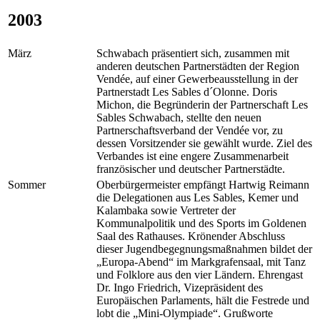
2003
März
Schwabach präsentiert sich, zusammen mit
anderen deutschen Partnerstädten der Region
Vendée, auf einer Gewerbeausstellung in der
Partnerstadt Les Sables d´Olonne. Doris
Michon, die Begründerin der Partnerschaft Les
Sables Schwabach, stellte den neuen
Partnerschaftsverband der Vendée vor, zu
dessen Vorsitzender sie gewählt wurde. Ziel des
Verbandes ist eine engere Zusammenarbeit
französischer und deutscher Partnerstädte.
Sommer
Oberbürgermeister empfängt Hartwig Reimann
die Delegationen aus Les Sables, Kemer und
Kalambaka sowie Vertreter der
Kommunalpolitik und des Sports im Goldenen
Saal des Rathauses. Krönender Abschluss
dieser Jugendbegegnungsmaßnahmen bildet der
„Europa-Abend“ im Markgrafensaal, mit Tanz
und Folklore aus den vier Ländern. Ehrengast
Dr. Ingo Friedrich, Vizepräsident des
Europäischen Parlaments, hält die Festrede und
lobt die „Mini-Olympiade“. Grußworte