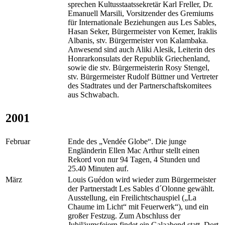
sprechen Kultusstaatssekretär Karl Freller, Dr.
Emanuell Marsili, Vorsitzender des Gremiums
für Internationale Beziehungen aus Les Sables,
Hasan Seker, Bürgermeister von Kemer, Iraklis
Albanis, stv. Bürgermeister von Kalambaka.
Anwesend sind auch Aliki Alesik, Leiterin des
Honrarkonsulats der Republik Griechenland,
sowie die stv. Bürgermeisterin Rosy Stengel,
stv. Bürgermeister Rudolf Büttner und Vertreter
des Stadtrates und der Partnerschaftskomitees
aus Schwabach.
2001
Februar
Ende des „Vendée Globe“. Die junge
Engländerin Ellen Mac Arthur stellt einen
Rekord von nur 94 Tagen, 4 Stunden und
25.40 Minuten auf.
März
Louis Guédon wird wieder zum Bürgermeister
der Partnerstadt Les Sables d´Olonne gewählt.
Ausstellung, ein Freilichtschauspiel („La
Chaume im Licht“ mit Feuerwerk“), und ein
großer Festzug. Zum Abschluss der
Jubiläumsfeiern findet ein Galaabend statt. Dort