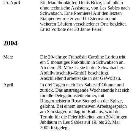
25. April
Ein Marathonläufer, Denis Brice, läuft allein
ohne technische Assistenz, von Les Sables nach
Schwabach. Eine Premiere! Auf den letzten
Etappen wurde er von Uli Ziermann und
weiteren Läufern verschiedener Orte begleitet.
Er ist Vorbote der 30-Jahre-Feier!
2004
März
Die 20-jährige Französin Caroline Loriou tritt
ein 5-monatiges Praktikum in Schwabach an.
Ab dem 29. März ist sie in der Schwabacher-
Abfallwirtschafts-GmbH beschäftigt.
Anschließend arbeitet sie in der GeWoBau.
April
In drei Tagen nach Les Sables d´Olonne und
zurück. Das anstrengende Wochenende hat sich
für alle Delegationsteilnehmer, mit
Bürgermeisterin Rosy Stengel an der Spitze,
gelohnt. Bei einem intensiven Arbeitsgespräch
am Samstagvormittag im Rathaus, wird der
Termin für die Feierlichkeiten zum 30-jährigen
Jubiläum in Les Sables auf 19. bis 22. Mai
2005 festgelegt.