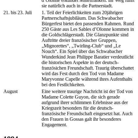
d’Olonne erkundet Mittelfranken. Ihr Weg führt
sie natürlich auch in die Partnerstadt.
21. bis 23. Juli
1. Teil der Feierlichkeiten zum 20jährigen
Partnerschaftsjubiläum. Das Schwabacher
Bürgerfest bietet den passenden Rahmen. Rund
250 Gäste aus Les Sables d’Olonne kommen in
die Goldschlägerstadt. Die Glanzpunkte sind
Auftritte dreier französischer Gruppen,
„Mignorettes“, „Twirling-Club“ und „Le
Nouch“. Ein Spiel über das Schwabacher
Wunderkind Jean Philippe Baratier verdeutlicht
die historischen Aspekte in der deutsch-
französichen Freundschaft. Traurig überschattet
wird das Fest durch den Tod von Madame
Maryvonne Capelle während ihres Aufenthalts
bei den Festlichkeiten.
August
Eine weitere traurige Nachricht ist der Tod von
Madame Colette Guyon, die sich gerade
aufgrund ihrer schlimmen Erlebnisse aus der
Kriegszeit besonders für die deutsch-
französische Freundschaft eingesetzt hat. Auch
den Frauen in Gossas galt ihr besonderes
Engagement.