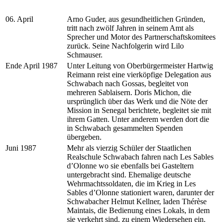
06. April
Arno Guder, aus gesundheitlichen Gründen,
tritt nach zwölf Jahren in seinem Amt als
Sprecher und Motor des Partnerschaftskomitees
zurück. Seine Nachfolgerin wird Lilo
Schmauser.
Ende April 1987
Unter Leitung von Oberbürgermeister Hartwig
Reimann reist eine vierköpfige Delegation aus
Schwabach nach Gossas, begleitet von
mehreren Sablaisern. Doris Michon, die
ursprünglich über das Werk und die Nöte der
Mission in Senegal berichtete, begleitet sie mit
ihrem Gatten. Unter anderem werden dort die
in Schwabach gesammelten Spenden
übergeben.
Juni 1987
Mehr als vierzig Schüler der Staatlichen
Realschule Schwabach fahren nach Les Sables
d’Olonne wo sie ebenfalls bei Gasteltern
untergebracht sind. Ehemalige deutsche
Wehrmachtssoldaten, die im Krieg in Les
Sables d’Olonne stationiert waren, darunter der
Schwabacher Helmut Kellner, laden Thérèse
Maintais, die Bedienung eines Lokals, in dem
sie verkehrt sind, zu einem Wiedersehen ein.