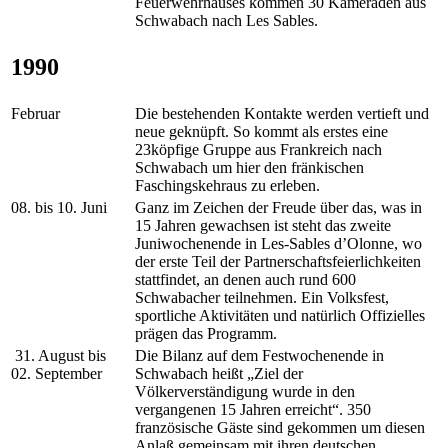
Feuerwehrhauses kommen 30 Kameraden aus
Schwabach nach Les Sables.
1990
Februar
Die bestehenden Kontakte werden vertieft und
neue geknüpft. So kommt als erstes eine
23köpfige Gruppe aus Frankreich nach
Schwabach um hier den fränkischen
Faschingskehraus zu erleben.
08. bis 10. Juni
Ganz im Zeichen der Freude über das, was in
15 Jahren gewachsen ist steht das zweite
Juniwochenende in Les-Sables d’Olonne, wo
der erste Teil der Partnerschaftsfeierlichkeiten
stattfindet, an denen auch rund 600
Schwabacher teilnehmen. Ein Volksfest,
sportliche Aktivitäten und natürlich Offizielles
prägen das Programm.
31. August bis
Die Bilanz auf dem Festwochenende in
02. September
Schwabach heißt „Ziel der
Völkerverständigung wurde in den
vergangenen 15 Jahren erreicht“. 350
französische Gäste sind gekommen um diesen
Anlaß gemeinsam mit ihren deutschen