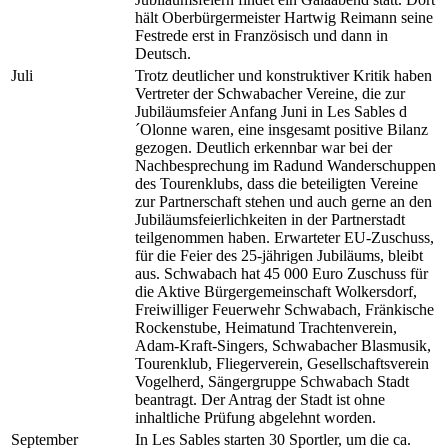
hält Oberbürgermeister Hartwig Reimann seine
Festrede erst in Französisch und dann in
Deutsch.
Juli
Trotz deutlicher und konstruktiver Kritik haben
Vertreter der Schwabacher Vereine, die zur
Jubiläumsfeier Anfang Juni in Les Sables d
´Olonne waren, eine insgesamt positive Bilanz
gezogen. Deutlich erkennbar war bei der
Nachbesprechung im Radund Wanderschuppen
des Tourenklubs, dass die beteiligten Vereine
zur Partnerschaft stehen und auch gerne an den
Jubiläumsfeierlichkeiten in der Partnerstadt
teilgenommen haben. Erwarteter EU-Zuschuss,
für die Feier des 25-jährigen Jubiläums, bleibt
aus. Schwabach hat 45 000 Euro Zuschuss für
die Aktive Bürgergemeinschaft Wolkersdorf,
Freiwilliger Feuerwehr Schwabach, Fränkische
Rockenstube, Heimatund Trachtenverein,
Adam-Kraft-Singers, Schwabacher Blasmusik,
Tourenklub, Fliegerverein, Gesellschaftsverein
Vogelherd, Sängergruppe Schwabach Stadt
beantragt. Der Antrag der Stadt ist ohne
inhaltliche Prüfung abgelehnt worden.
September
In Les Sables starten 30 Sportler, um die ca.