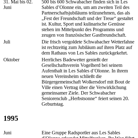
31. Mai bis 02.
500 bis 600 Schwabacher finden sich in Les
Juni
Sables d’Olonne ein, um am zweiten Teil des
Partnerschaftsjubiläums teilzunehmen, das als
„Fest der Freundschaft und der Treue“ gestaltet
ist. Kultur, Sport und kulinarische Genüsse
stehen im Mittelpunkt des Programms und
zeugen von französischer Gastfreundschaft.
Juli
Die frisch vergoldete Schwabacher Wetterfahne
ist rechtzeitig zum Jubiläum auf ihren Platz auf
dem Rathaus von Les Sables zurückgekehrt.
Oktober
Herrliches Badewetter genießt der
Gesellschaftsverein Vogelherd bei seinem
Aufenthalt in Les Sables d’Olonne. In ihrem
neuen Vereinsheim schließt die
Bürgergemeinschaft Wolkersdorf mit Bout de
Ville einen Vertrag über die Verwirklichung
gemeinsamer Ziele. Der Schwabacher
Seniorenclub „Herbstsonne“ feiert seinen 20.
Geburtstag.
1995
Juni
Eine Gruppe Radsportler aus Les Sables