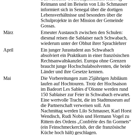
Reimann und im Beisein von Lilo Schmauser
informiert sich in Senegal über die dortigen
Lebensverhältnisse und besonders über die
Schulprojekte in der Mission der Gemeinde
Gossas.
März
Erneuter Austausch zwischen den Schulen:
diesmal reisen die Sablaiser nach Schwabach,
wiederum unter der Obhut ihrer Sprachlehrer
April
Ein junger Jurastudent aus Schwabach
absolviert ein Praktikum in einer französischen
Rechtsanwaltskanzlei. Europa ohne Grenzen
braucht junge Hochschulabsolventen, die beide
Länder und ihre Gesetze kennen.
Mai
Die Vorbereitungen zum 25jährigen Jubiläum
laufen auf Hochtouren. Trotz der Hochsaison
im Badeort Les Sables d’Olonne werden rund
150 Sablaiser zur Feier in Schwabach erwartet.
Eine wertvolle Tracht, die im Stadtmuseum auf
die Partnerschaft verweisen soll. Am
Nachmittag werden Lilo Schmauser, Karl Horst
Wendisch, Rudi Nobis und Hermann Vogel zu
Rittern des Ordens „Confrérie des fin Gormets“
(ein Feinschmeckerclub, der die französische
Küche hoch hält) geschlagen.